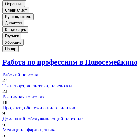
Охранник
Специалист
Руководитель
Директор
Кладовщик
Грузчик
Уборщик
Повар
Работа по профессиям в Новосемейкин
Рабочий персонал
27
Транспорт, логистика, перевозки
23
Розничная торговля
18
Продажи, обслуживание клиентов
9
Домашний, обслуживающий персонал
6
Медицина, фармацевтика
5